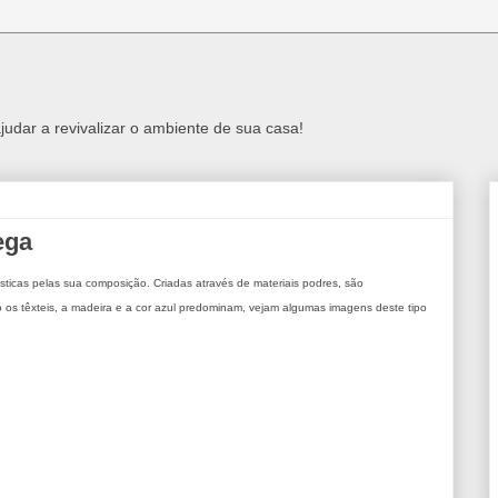
judar a revivalizar o ambiente de sua casa!
ega
ísticas pelas sua composição. Criadas através de materiais podres, são
o os têxteis, a madeira e a cor azul predominam, vejam algumas imagens deste tipo