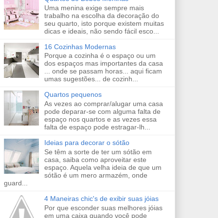
Uma menina exige sempre mais
trabalho na escolha da decoração do
seu quarto, isto porque existem muitas
dicas e ideais, não sendo fácil esco...
16 Cozinhas Modernas
Porque a cozinha é o espaço ou um
dos espaços mas importantes da casa
... onde se passam horas... aqui ficam
umas sugestões... de cozinh...
Quartos pequenos
As vezes ao comprar/alugar uma casa
pode deparar-se com alguma falta de
espaço nos quartos e as vezes essa
falta de espaço pode estragar-lh...
Ideias para decorar o sótão
Se têm a sorte de ter um sótão em
casa, saiba como aproveitar este
espaço. Aquela velha ideia de que um
sótão é um mero armazém, onde
guard...
4 Maneiras chic's de exibir suas jóias
Por que esconder suas melhores jóias
em uma caixa quando você pode