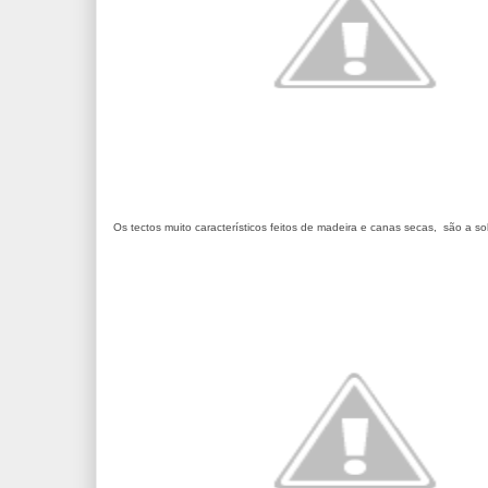
Os tectos muito característicos feitos de madeira e canas secas, são a 